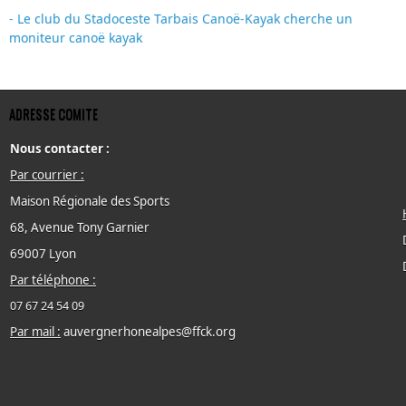
- Le club du Stadoceste Tarbais Canoë-Kayak cherche un
moniteur canoë kayak
ADRESSE COMITE
Nous contacter :
Par courrier :
Maison Régionale des Sports
68, Avenue Tony Garnier
69007 Lyon
Par téléphone :
07 67 24 54 09
Par mail :
auvergnerhonealpes@ffck.org