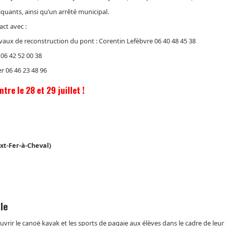
iquants, ainsi qu’un arrêté municipal.
ct avec :
travaux de reconstruction du pont : Corentin Lefèbvre 06 40 48 45 38
 06 42 52 00 38
r 06 46 23 48 96
tre le 28 et 29 juillet !
xt-Fer-à-Cheval)
le
rir le canoë kayak et les sports de pagaie aux élèves dans le cadre de leur s