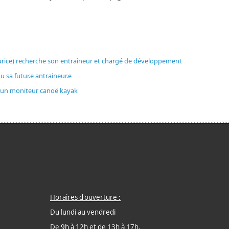
urice) recherche son entraineur et chargé de développement
u sa futur.e antraineur.e
e un moniteur canoë kayak
Horaires d'ouverture :
Du lundi au vendredi
De 9h à 12h et de 13h à 17h.