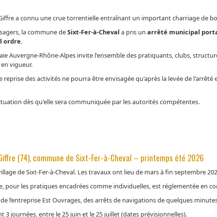
e Giffre a connu une crue torrentielle entraînant un important charriage de bo
 usagers, la commune de
Sixt-Fer-à-Cheval
a pris un
arrêté municipal porta
l ordre
.
e Auvergne-Rhône-Alpes invite l'ensemble des pratiquants, clubs, structure
 en vigueur.
reprise des activités ne pourra être envisagée qu'après la levée de l'arrêté 
 situation dès qu'elle sera communiquée par les autorités compétentes.
Giffre (74), commune de Sixt-Fer-à-Cheval – printemps été 2026
illage de Sixt-Fer-à-Cheval. Les travaux ont lieu de mars à fin septembre 202
fre, pour les pratiques encadrées comme individuelles, est réglementée en co
e de l’entreprise Est Ouvrages, des arrêts de navigations de quelques minut
 journées, entre le 25 juin et le 25 juillet (dates prévisionnelles).