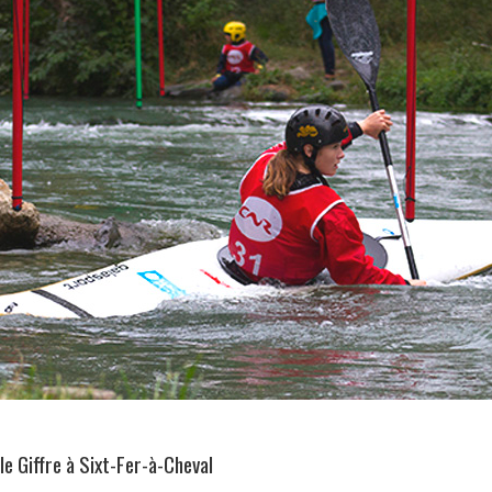
le Giffre à Sixt-Fer-à-Cheval