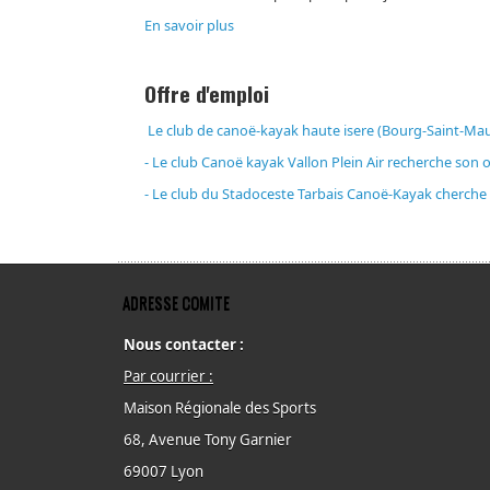
En savoir plus
Offre d'emploi
Le club de canoë-kayak haute isere (Bourg-Saint-Ma
- Le club Canoë kayak Vallon Plein Air recherche son o
- Le club du Stadoceste Tarbais Canoë-Kayak cherch
ADRESSE COMITE
Nous contacter :
Par courrier :
Maison Régionale des Sports
68, Avenue Tony Garnier
69007 Lyon