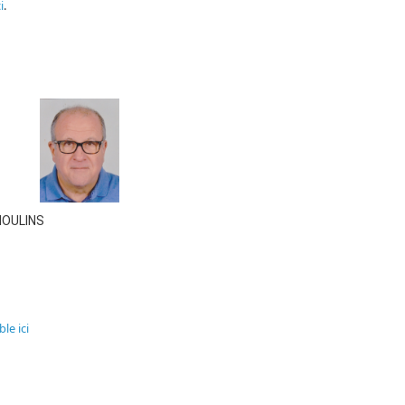
i
.
 MOULINS
le ici