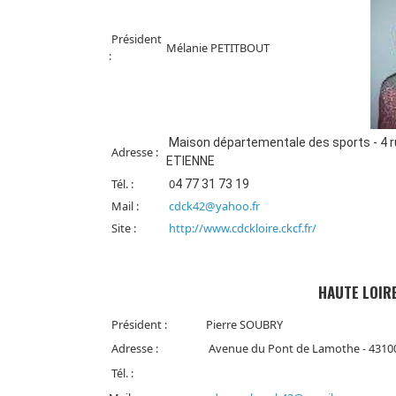
Président
Mélanie PETITBOUT
:
Maison départementale des sports - 4 r
Adresse :
ETIENNE
Tél. :
0
4 77 31 73 19
Mail :
cdck42@yahoo.fr
Site :
http://www.cdckloire.ckcf.fr/
HAUTE LOIR
Président :
Pierre SOUBRY
Adresse :
Avenue du Pont de Lamothe - 431
Tél. :