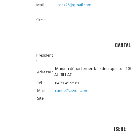
Mail :
cdck26@gmail.com
Site :
CANTAL
Président
:
Maison départementale des sports - 130
Adresse :
AURILLAC
Tél. :
04 71 49 95 81
Mail :
canoe@asvolt.com
Site :
ISERE