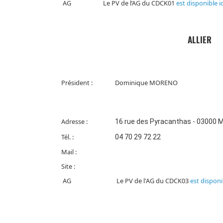
AG
Le PV de l’AG du CDCK01
est disponible ic
ALLIER
Président :
Dominique MORENO
Adresse :
16 rue des Pyracanthas - 03000
Tél. :
04 70 29 72 22
Mail :
Site :
AG
Le PV de l'AG du CDCK03
est disponib