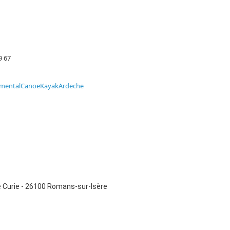
9 67
tementalCanoeKayakArdeche
 Curie
- 26100 Romans-sur-Isère