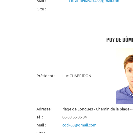
Mail :
cdcanoekayak43@gmail.com
Site :
PUY DE DÔM
Président :
Luc CHABRIDON
Adresse :
Plage de Longues - Chemin de la plage 
Tél :
06 88 56 86 84
Mail :
cdck63@gmail.com
Site :