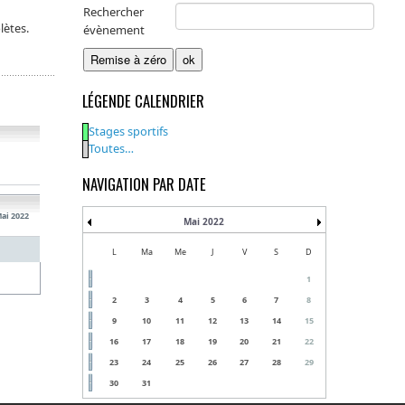
Rechercher
lètes.
évènement
LÉGENDE CALENDRIER
Stages sportifs
Toutes…
NAVIGATION PAR DATE
Mai 2022
Mai 2022
L
Ma
Me
J
V
S
D
1
2
3
4
5
6
7
8
9
10
11
12
13
14
15
16
17
18
19
20
21
22
23
24
25
26
27
28
29
30
31