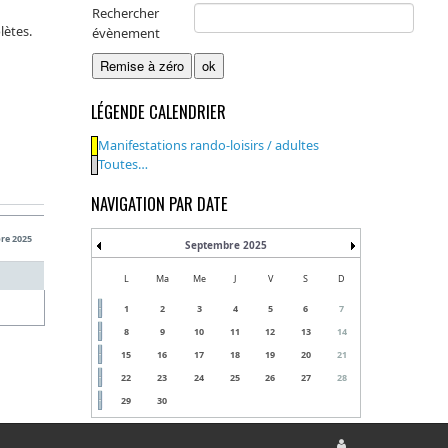
Rechercher
lètes.
évènement
LÉGENDE CALENDRIER
Manifestations rando-loisirs / adultes
Toutes…
NAVIGATION PAR DATE
re 2025
Septembre 2025
L
Ma
Me
J
V
S
D
1
2
3
4
5
6
7
8
9
10
11
12
13
14
15
16
17
18
19
20
21
22
23
24
25
26
27
28
29
30