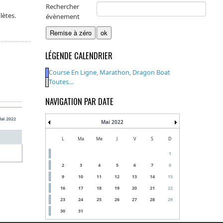
Rechercher
lètes.
évènement
LÉGENDE CALENDRIER
Course En Ligne, Marathon, Dragon Boat
Toutes…
NAVIGATION PAR DATE
Mai 2022
Mai 2022
L
Ma
Me
J
V
S
D
1
2
3
4
5
6
7
8
9
10
11
12
13
14
15
16
17
18
19
20
21
22
23
24
25
26
27
28
29
30
31